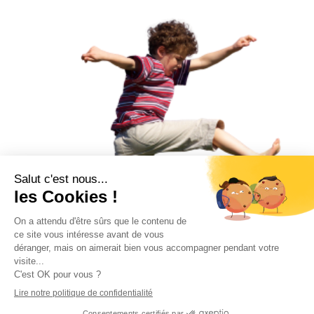
Demander un RDV
AtmOsphaires - Créateurs d'aires de jeux, aires sportives, terrains
multisports (TMS), parcours seniors et PMR, sol souples et sols en liège