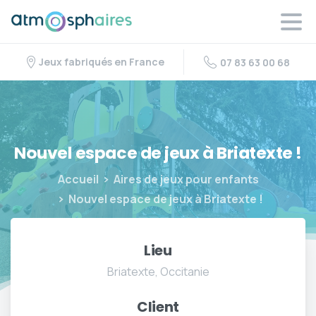
Jeux fabriqués en France
07 83 63 00 68
Nouvel
espace
de
jeux
à
Briatexte
!
Accueil
Aires de jeux pour enfants
Nouvel espace de jeux à Briatexte !
Lieu
Briatexte, Occitanie
Client