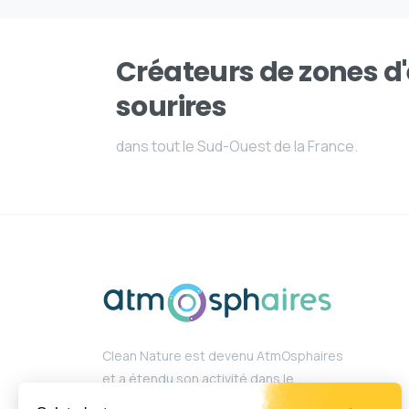
Créateurs de zones d
sourires
dans tout le Sud-Ouest de la France.
Clean Nature est devenu AtmOsphaires
et a étendu son activité dans le
domaine des aires de jeux et aires