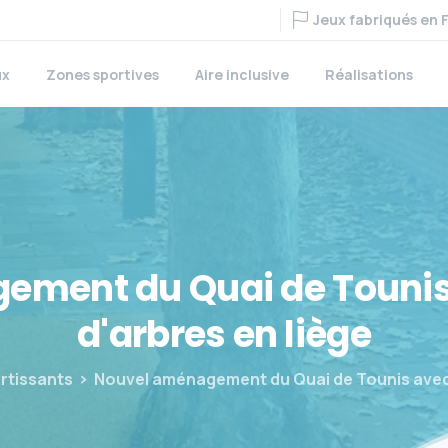
Jeux fabriqués en 
ux
Zones sportives
Aire inclusive
Réalisations
gement
du
Quai
de
Touni
d'arbres
en
liège
rtissants
Nouvel aménagement du Quai de Tounis avec 