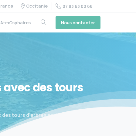
France
Occitanie
07 83 63 00 68
Nous contacter
AtmOsphaires
s
avec
des
tours
des tours d’arbres en liège