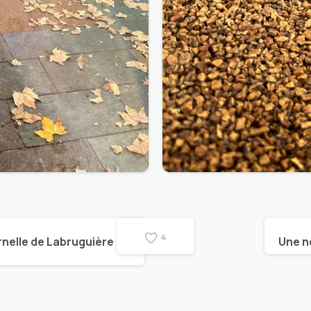
4
rnelle de Labruguière
Une no