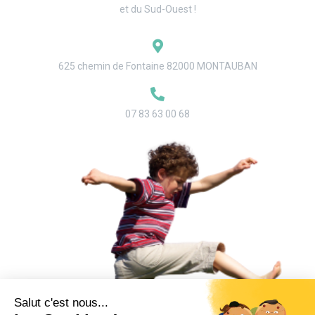
et du Sud-Ouest !
625 chemin de Fontaine 82000 MONTAUBAN
07 83 63 00 68
Demander un RDV